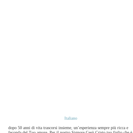
Italiano
dopo 50 anni di vita trascorsi insieme, un’esperienza sempre più ricca e
feconda del Tuo amore. Per il nostro Signore Gesù Cristo tuo figlio che è