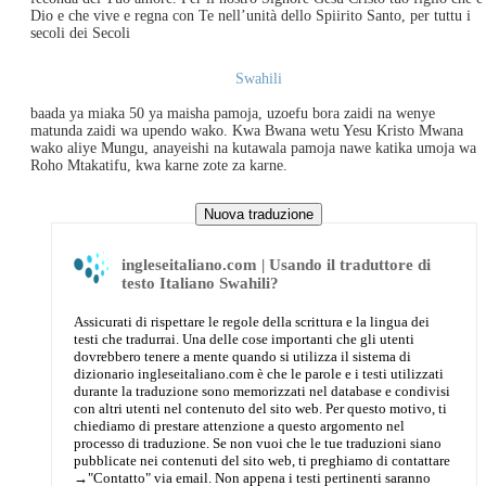
Dio e che vive e regna con Te nell’unità dello Spiirito Santo, per tuttu i
secoli dei Secoli
Swahili
baada ya miaka 50 ya maisha pamoja, uzoefu bora zaidi na wenye
matunda zaidi wa upendo wako. Kwa Bwana wetu Yesu Kristo Mwana
wako aliye Mungu, anayeishi na kutawala pamoja nawe katika umoja wa
Roho Mtakatifu, kwa karne zote za karne.
ingleseitaliano.com | Usando il traduttore di
testo Italiano Swahili?
Assicurati di rispettare le regole della scrittura e la lingua dei
testi che tradurrai. Una delle cose importanti che gli utenti
dovrebbero tenere a mente quando si utilizza il sistema di
dizionario ingleseitaliano.com è che le parole e i testi utilizzati
durante la traduzione sono memorizzati nel database e condivisi
con altri utenti nel contenuto del sito web. Per questo motivo, ti
chiediamo di prestare attenzione a questo argomento nel
processo di traduzione. Se non vuoi che le tue traduzioni siano
pubblicate nei contenuti del sito web, ti preghiamo di contattare
→
"Contatto"
via email. Non appena i testi pertinenti saranno